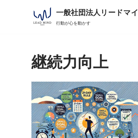
へ
一般社団法人リードマ
ス
コ
キ
行動が心を動かす
ン
ッ
テ
プ
ン
ツ
継続力向上
へ
ス
キ
ッ
プ