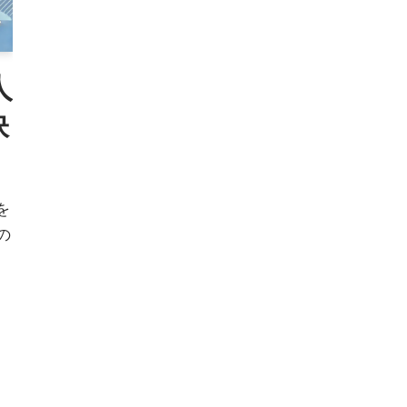
人
訣
を
の