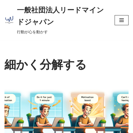
へ
一般社団法人リードマイン
ス
コ
キ
ドジャパン
ン
ッ
行動が心を動かす
テ
プ
ン
ツ
へ
細かく分解する
ス
キ
ッ
プ