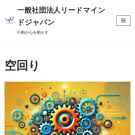
へ
一般社団法人リードマイン
ス
コ
キ
ドジャパン
ン
ッ
行動が心を動かす
テ
プ
ン
ツ
へ
空回り
ス
キ
ッ
プ