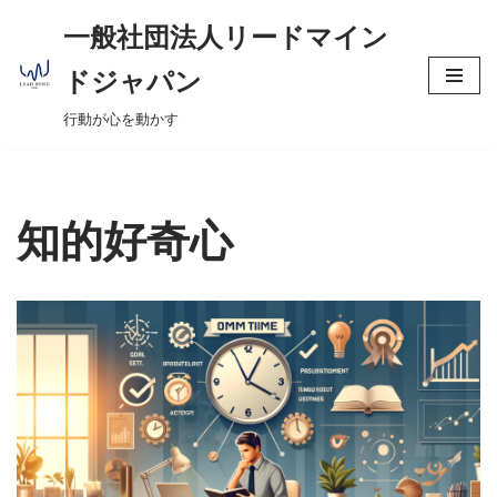
へ
一般社団法人リードマイン
ス
コ
キ
ドジャパン
ン
ッ
行動が心を動かす
テ
プ
ン
ツ
へ
知的好奇心
ス
キ
ッ
プ