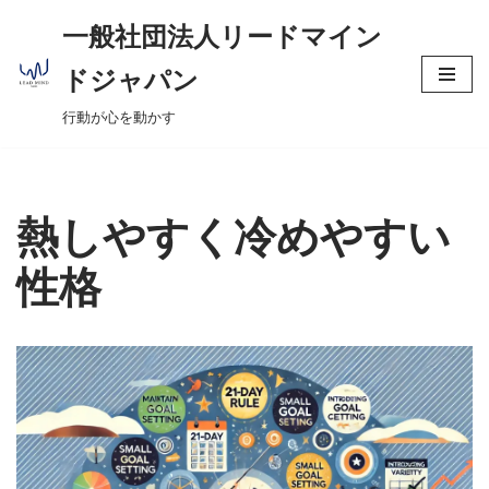
へ
一般社団法人リードマイン
ス
コ
キ
ドジャパン
ン
ッ
行動が心を動かす
テ
プ
ン
ツ
へ
熱しやすく冷めやすい
ス
キ
性格
ッ
プ