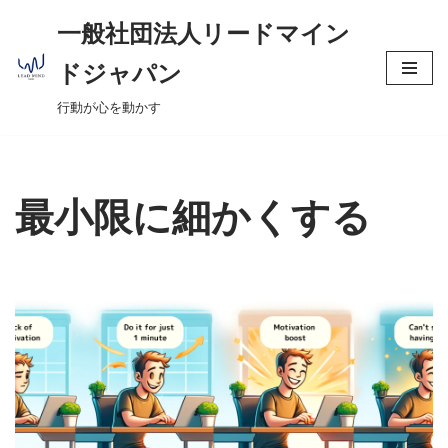
へ
一般社団法人リードマイン
ス
コ
キ
ドジャパン
ン
ッ
行動が心を動かす
テ
プ
ン
ツ
へ
最小限に細かくする
ス
キ
ッ
プ