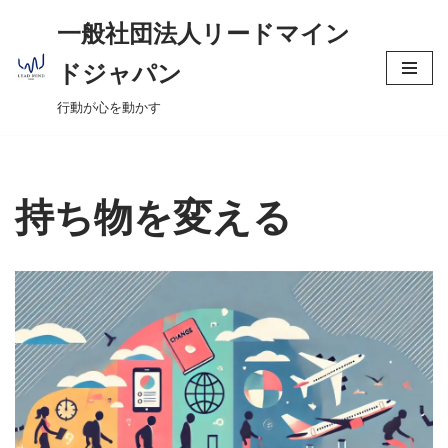
へ
一般社団法人リードマイン
ス
コ
キ
ドジャパン
ン
ッ
行動が心を動かす
テ
プ
ン
ツ
へ
持ち物を変える
ス
キ
ッ
プ