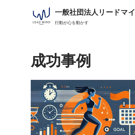
へ
一般社団法人リードマ
ス
コ
キ
行動が心を動かす
ン
ッ
テ
プ
ン
ツ
成功事例
へ
ス
キ
ッ
プ