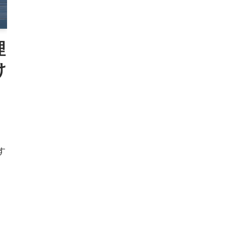
理
け
、
す