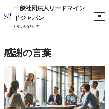
へ
一般社団法人リードマイン
ス
コ
キ
ドジャパン
ン
ッ
行動が心を動かす
テ
プ
ン
ツ
へ
感謝の言葉
ス
キ
ッ
プ