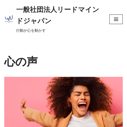
へ
一般社団法人リードマイン
ス
コ
キ
ドジャパン
ン
ッ
行動が心を動かす
テ
プ
ン
ツ
へ
心の声
ス
キ
ッ
プ