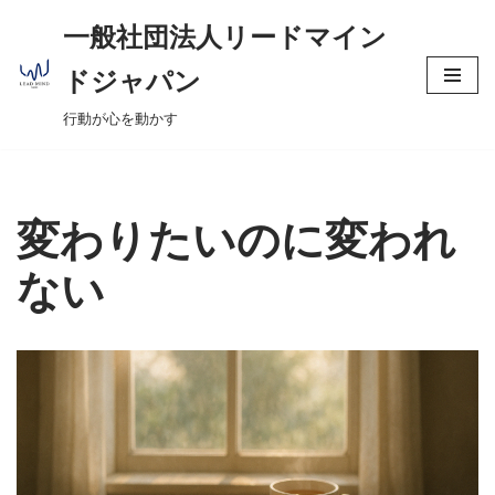
へ
一般社団法人リードマイン
ス
コ
キ
ドジャパン
ン
ッ
行動が心を動かす
テ
プ
ン
ツ
へ
変わりたいのに変われ
ス
キ
ない
ッ
プ