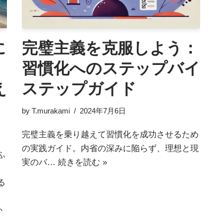
に
完璧主義を克服しよう：
習慣化へのステップバイ
え
ステップガイド
by
T.murakami
2024年7月6日
完璧主義を乗り越えて習慣化を成功させるため
の実践ガイド。内省の深みに陥らず、理想と現
ふ
実のバ…
続きを読む »
る
か