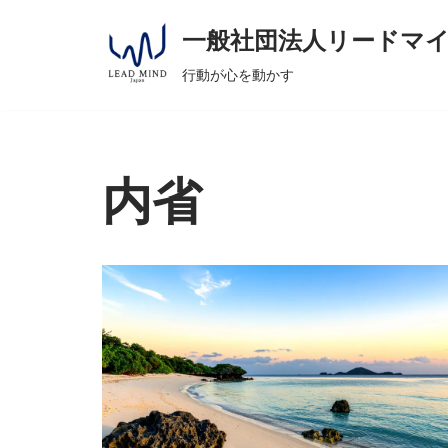
へ
一般社団法人リードマ
ス
コ
キ
行動が心を動かす
ン
ッ
テ
プ
ン
ツ
内省
へ
ス
キ
ッ
プ