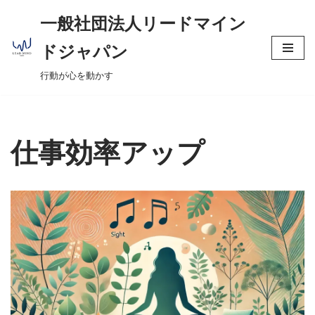
へ
一般社団法人リードマイン
ス
コ
キ
ドジャパン
ン
ッ
行動が心を動かす
テ
プ
ン
ツ
へ
仕事効率アップ
ス
キ
ッ
プ