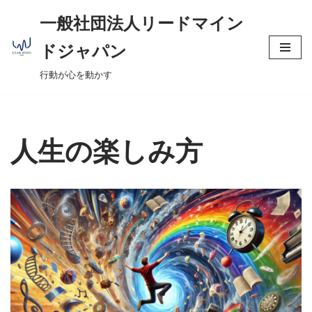
へ
一般社団法人リードマイン
ス
コ
キ
ドジャパン
ン
ッ
行動が心を動かす
テ
プ
ン
ツ
へ
人生の楽しみ方
ス
キ
ッ
プ