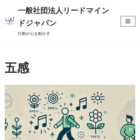
へ
一般社団法人リードマイン
ス
コ
キ
ドジャパン
ン
ッ
行動が心を動かす
テ
プ
ン
ツ
へ
五感
ス
キ
ッ
プ