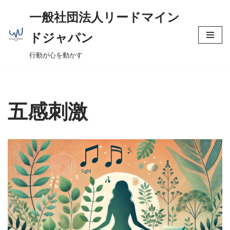
へ
一般社団法人リードマイン
ス
コ
キ
ドジャパン
ン
ッ
行動が心を動かす
テ
プ
ン
ツ
へ
五感刺激
ス
キ
ッ
プ