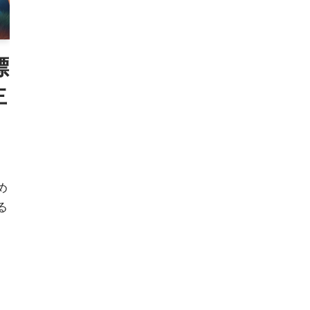
標
主
め
る