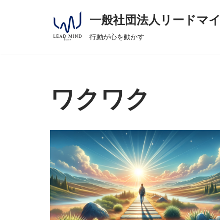
へ
一般社団法人リードマ
ス
コ
キ
行動が心を動かす
ン
ッ
テ
プ
ン
ツ
ワクワク
へ
ス
キ
ッ
プ