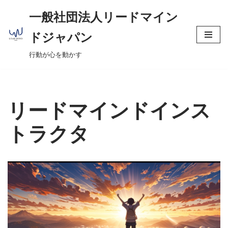
へ
一般社団法人リードマイン
ス
コ
キ
ドジャパン
ン
ッ
行動が心を動かす
テ
プ
ン
ツ
へ
リードマインドインス
ス
キ
トラクタ
ッ
プ