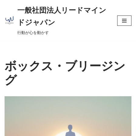
へ
一般社団法人リードマイン
ス
コ
キ
ドジャパン
ン
ッ
行動が心を動かす
テ
プ
ン
ツ
へ
ボックス・ブリージン
ス
キ
グ
ッ
プ