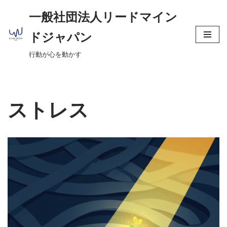
へ
一般社団法人リードマイン
ス
コ
キ
ドジャパン
ン
ッ
行動が心を動かす
テ
プ
ン
ツ
へ
ストレス
ス
キ
ッ
プ