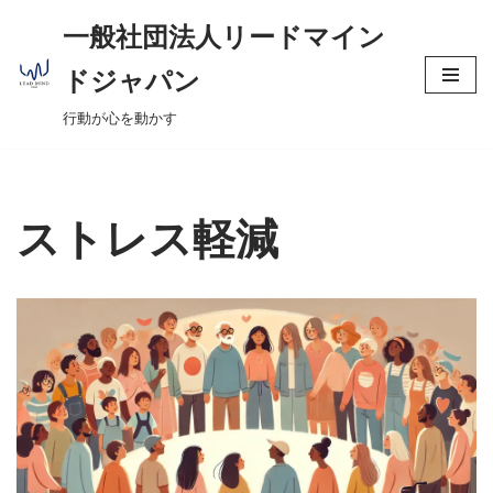
へ
一般社団法人リードマイン
ス
コ
キ
ドジャパン
ン
ッ
行動が心を動かす
テ
プ
ン
ツ
へ
ストレス軽減
ス
キ
ッ
プ