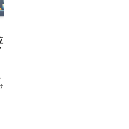
位
プ
つ
け