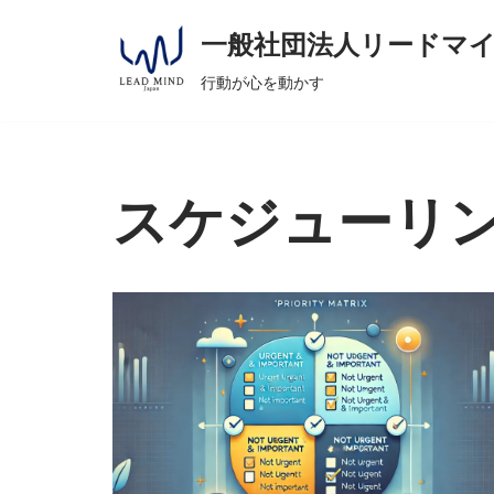
へ
一般社団法人リードマ
ス
コ
キ
行動が心を動かす
ン
ッ
テ
プ
ン
ツ
スケジューリ
へ
ス
キ
ッ
プ