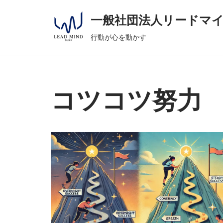
へ
一般社団法人リードマ
ス
コ
キ
行動が心を動かす
ン
ッ
テ
プ
ン
ツ
コツコツ努力
へ
ス
キ
ッ
プ