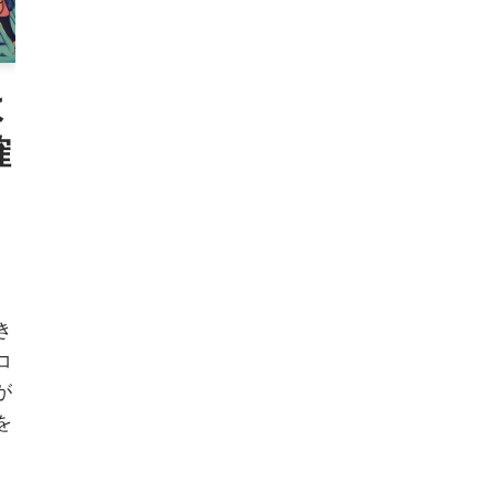
よ
確
き
コ
が
を