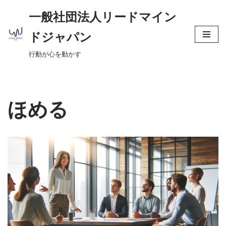
へ
一般社団法人リードマイン
ス
コ
キ
ドジャパン
ン
ッ
行動が心を動かす
テ
プ
ン
ツ
へ
ほめる
ス
キ
ッ
プ