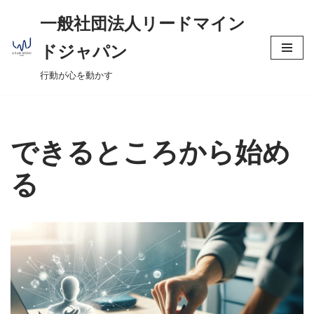
へ
一般社団法人リードマイン
ス
コ
キ
ドジャパン
ン
ッ
行動が心を動かす
テ
プ
ン
ツ
へ
できるところから始め
ス
キ
る
ッ
プ